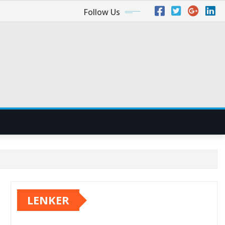
Follow Us
LENKER