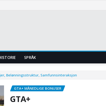
HISTORIE
SPRÅK
r, Belønningsstruktur, Samfunnsinteraksjon
GTA+ MÅNEDLIGE BONUSER
GTA+