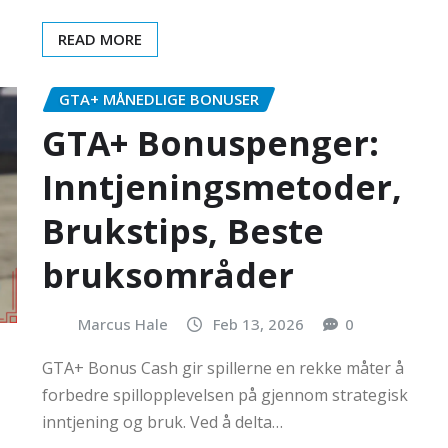
READ MORE
GTA+ MÅNEDLIGE BONUSER
GTA+ Bonuspenger:
Inntjeningsmetoder,
Brukstips, Beste
bruksområder
Marcus Hale
Feb 13, 2026
0
GTA+ Bonus Cash gir spillerne en rekke måter å
forbedre spillopplevelsen på gjennom strategisk
inntjening og bruk. Ved å delta…