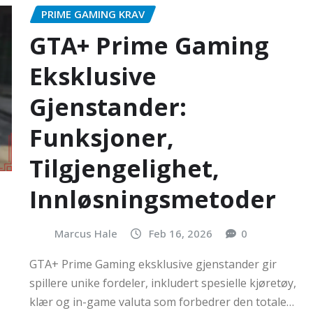
PRIME GAMING KRAV
GTA+ Prime Gaming
Eksklusive
Gjenstander:
Funksjoner,
Tilgjengelighet,
Innløsningsmetoder
Marcus Hale
Feb 16, 2026
0
GTA+ Prime Gaming eksklusive gjenstander gir
spillere unike fordeler, inkludert spesielle kjøretøy,
klær og in-game valuta som forbedrer den totale…