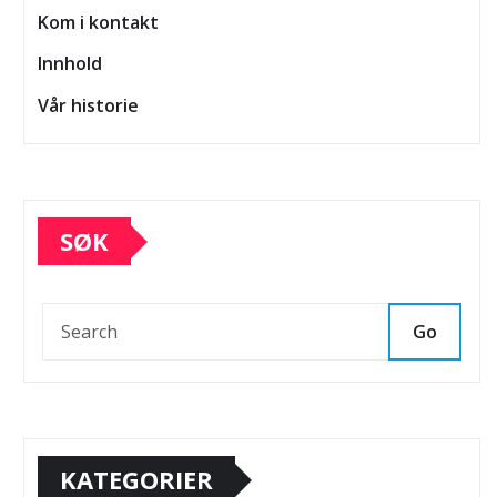
Kom i kontakt
Innhold
Vår historie
SØK
Go
KATEGORIER