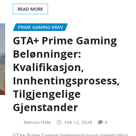
READ MORE
PRIME GAMING KRAV
GTA+ Prime Gaming
Belønninger:
Kvalifikasjon,
Innhentingsprosess,
Tilgjengelige
Gjenstander
Marcus Hale
Feb 12, 2026
0
GTA+ Prime Gaming belønningsprogrammet tilbyr