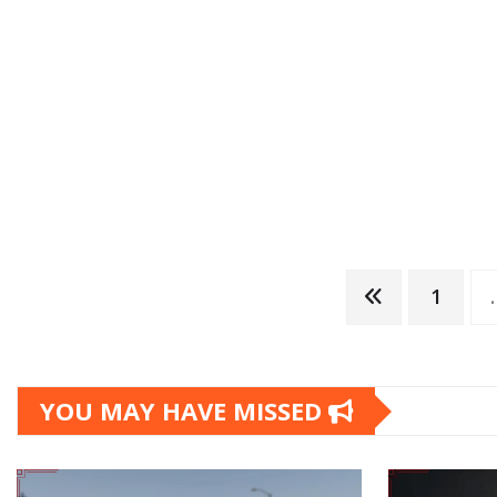
Posts
1
pagination
YOU MAY HAVE MISSED