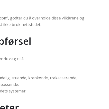
.com’, godtar du å overholde disse vilkårene og
st ikke bruk nettstedet.
pførsel
 du deg til å:
kadelig, truende, krenkende, trakasserende,
upassende.
r dets systemer.
heter