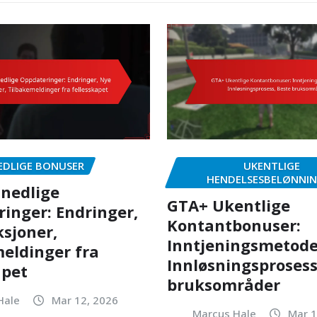
EDLIGE BONUSER
UKENTLIGE
HENDELSESBELØNNI
nedlige
GTA+ Ukentlige
inger: Endringer,
Kontantbonuser:
sjoner,
Inntjeningsmetode
eldinger fra
Innløsningsprosess
apet
bruksområder
Hale
Mar 12, 2026
Marcus Hale
Mar 1