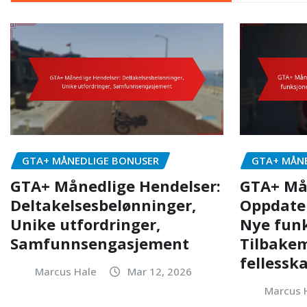
GTA+ MÅNEDLIGE BONUSER
GTA+ MÅN
GTA+ Månedlige Hendelser:
GTA+ Må
Deltakelsesbelønninger,
Oppdater
Unike utfordringer,
Nye funk
Samfunnsengasjement
Tilbakem
fellessk
Marcus Hale
Mar 12, 2026
Marcus 