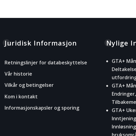
Juridisk Informasjon
Nylige I
GTA+ Måne
Retningslinjer for databeskyttelse
Deltakels
Vår historie
utfordrin
Vilkår og betingelser
GTA+ Måne
Endringer,
Kom i kontakt
Tilbakemel
Informasjonskapsler og sporing
GTA+ Uken
Inntjenin
Innløsnin
bruksomr