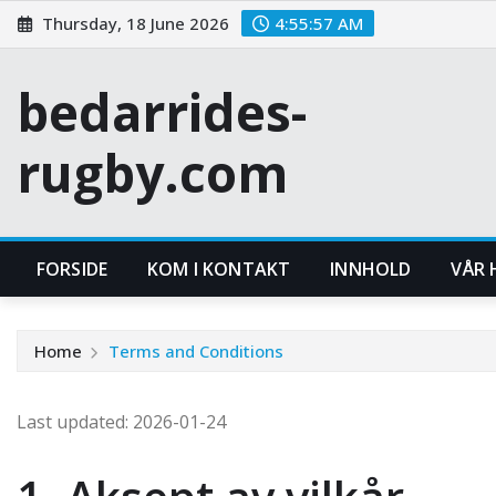
Skip
Thursday, 18 June 2026
4:55:58 AM
to
content
bedarrides-
rugby.com
FORSIDE
KOM I KONTAKT
INNHOLD
VÅR 
Home
Terms and Conditions
Last updated: 2026-01-24