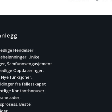
nnlegg
dlige Hendelser:
esbelønninger, Unike
ger, Samfunnsengasjement
dlige Oppdateringer:
 Nye funksjoner,
dinger fra fellesskapet
tlige Kontantbonuser:
gsmetoder,
gsprosess, Beste
åder