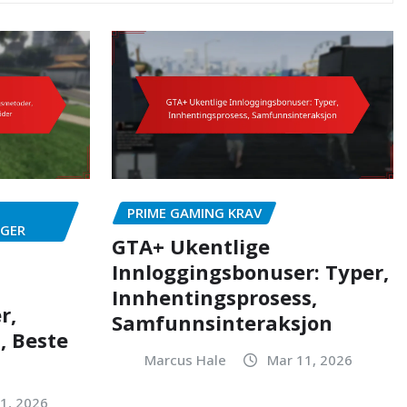
PRIME GAMING KRAV
NGER
GTA+ Ukentlige
Innloggingsbonuser: Typer,
Innhentingsprosess,
r,
Samfunnsinteraksjon
, Beste
Marcus Hale
Mar 11, 2026
1, 2026