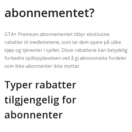
abonnementet?
GTA+ Premium-abonnementet tilbyr eksklusive
rabatter til medlemmene, som lar dem spare på ulike
kjøp og tjenester i spillet. Disse rabattene kan betydelig
forbedre spillopplevelsen ved å gi økonomiske fordeler
som ikke-abonnenter ikke mottar.
Typer rabatter
tilgjengelig for
abonnenter