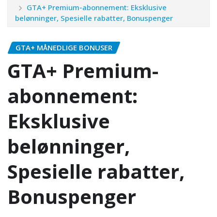
GTA+ Premium-abonnement: Eksklusive
belønninger, Spesielle rabatter, Bonuspenger
GTA+ MÅNEDLIGE BONUSER
GTA+ Premium-
abonnement:
Eksklusive
belønninger,
Spesielle rabatter,
Bonuspenger