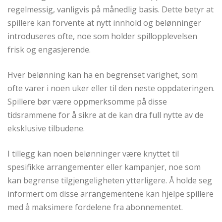
regelmessig, vanligvis på månedlig basis. Dette betyr at
spillere kan forvente at nytt innhold og belønninger
introduseres ofte, noe som holder spillopplevelsen
frisk og engasjerende.
Hver belønning kan ha en begrenset varighet, som
ofte varer i noen uker eller til den neste oppdateringen.
Spillere bør være oppmerksomme på disse
tidsrammene for å sikre at de kan dra full nytte av de
eksklusive tilbudene.
I tillegg kan noen belønninger være knyttet til
spesifikke arrangementer eller kampanjer, noe som
kan begrense tilgjengeligheten ytterligere. Å holde seg
informert om disse arrangementene kan hjelpe spillere
med å maksimere fordelene fra abonnementet.