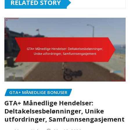
RELATED STORY
GTA+ MÅNEDLIGE BONUSER
GTA+ Månedlige Hendelser:
Deltakelsesbelønninger, Unike
utfordringer, Samfunnsengasjement