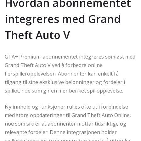
Hvordan abonnementet
integreres med Grand
Theft Auto V
GTA+ Premium-abonnementet integreres sømløst med
Grand Theft Auto V ved å forbedre online
flerspilleropplevelsen. Abonnenter kan enkelt få
tilgang til sine eksklusive belønninger og fordeler i
spillet, noe som gir en mer beriket spillopplevelse.
Ny innhold og funksjoner rulles ofte ut i forbindelse
med store oppdateringer til Grand Theft Auto Online,
noe som sikrer at abonnenter mottar tidsriktige og
relevante fordeler. Denne integrasjonen holder
spillerne engasjerte og oppfordrer dem til å utforske