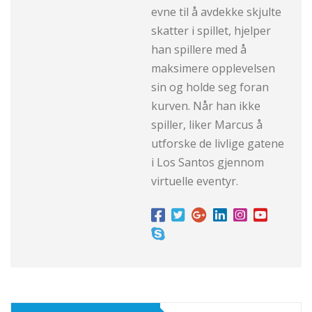
evne til å avdekke skjulte
skatter i spillet, hjelper
han spillere med å
maksimere opplevelsen
sin og holde seg foran
kurven. Når han ikke
spiller, liker Marcus å
utforske de livlige gatene
i Los Santos gjennom
virtuelle eventyr.