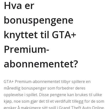
Hva er
bonuspengene
knyttet til GTA+
Premium-
abonnementet?
GTA+ Premium-abonnementet tilbyr spillere en
månedlig bonuspenger som forbedrer deres
opplevelse i spillet. Disse pengene kan brukes til ulike
kjøp, noe som gjør det til et verdifullt tillegg for de som
ønsker å maksimere sitt spill i Grand Theft Auto Online.