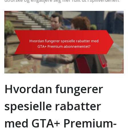
Hvordan fungerer
spesielle rabatter
med GTA+ Premium-