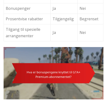
Bonuspenger
Ja
Nei
Prosentvise rabatter
Tilgjengelig
Begrenset
Tilgang til spesielle
Ja
Nei
arrangementer