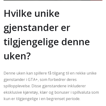
Hvilke unike
gjenstander er
tilgjengelige denne
uken?
Denne uken kan spillere få tilgang til en rekke unike
gjenstander i GTA+, som forbedrer deres
spillopplevelse. Disse gjenstandene inkluderer
eksklusive kjøretøy, klær og bonuser i spillvaluta som
kun er tilgjengelige i en begrenset periode.