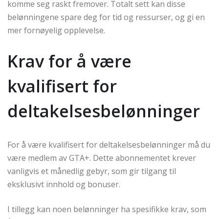
komme seg raskt fremover. Totalt sett kan disse
belønningene spare deg for tid og ressurser, og gi en
mer fornøyelig opplevelse.
Krav for å være
kvalifisert for
deltakelsesbelønninger
For å være kvalifisert for deltakelsesbelønninger må du
være medlem av GTA+. Dette abonnementet krever
vanligvis et månedlig gebyr, som gir tilgang til
eksklusivt innhold og bonuser.
I tillegg kan noen belønninger ha spesifikke krav, som