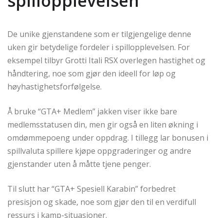
spillopplevelsen
De unike gjenstandene som er tilgjengelige denne
uken gir betydelige fordeler i spillopplevelsen. For
eksempel tilbyr Grotti Itali RSX overlegen hastighet og
håndtering, noe som gjør den ideell for løp og
høyhastighetsforfølgelse.
Å bruke “GTA+ Medlem” jakken viser ikke bare
medlemsstatusen din, men gir også en liten økning i
omdømmepoeng under oppdrag. I tillegg lar bonusen i
spillvaluta spillere kjøpe oppgraderinger og andre
gjenstander uten å måtte tjene penger.
Til slutt har “GTA+ Spesiell Karabin” forbedret
presisjon og skade, noe som gjør den til en verdifull
ressurs i kamp-situasjoner.