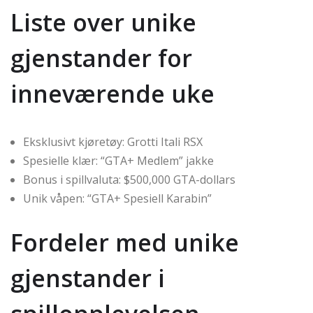
Liste over unike
gjenstander for
inneværende uke
Eksklusivt kjøretøy: Grotti Itali RSX
Spesielle klær: “GTA+ Medlem” jakke
Bonus i spillvaluta: $500,000 GTA-dollars
Unik våpen: “GTA+ Spesiell Karabin”
Fordeler med unike
gjenstander i