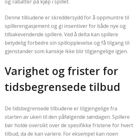
og rabatter på kjøp i spillet.
Denne tilbudene er skreddersydd for å oppmuntre til
spillerengasjement og gi insentiver for både nye og
tilbakevendende spillere. Ved å delta kan spillere
betydelig forbedre sin spillopplevelse og få tilgang til
gjenstander som kanskje ikke blir tilgjengelige igjen.
Varighet og frister for
tidsbegrensede tilbud
De tidsbegrensede tilbudene er tilgjengelige fra
starten av uken til den påfølgende søndagen. Spillere
bør holde oversikt over de spesifikke fristene for hvert
tilbud, da de kan variere. For eksempel kan noen