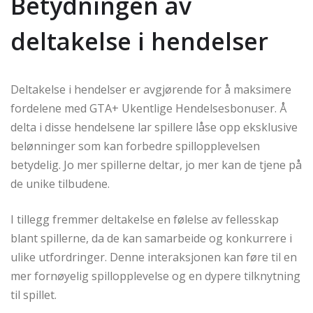
Betydningen av
deltakelse i hendelser
Deltakelse i hendelser er avgjørende for å maksimere
fordelene med GTA+ Ukentlige Hendelsesbonuser. Å
delta i disse hendelsene lar spillere låse opp eksklusive
belønninger som kan forbedre spillopplevelsen
betydelig. Jo mer spillerne deltar, jo mer kan de tjene på
de unike tilbudene.
I tillegg fremmer deltakelse en følelse av fellesskap
blant spillerne, da de kan samarbeide og konkurrere i
ulike utfordringer. Denne interaksjonen kan føre til en
mer fornøyelig spillopplevelse og en dypere tilknytning
til spillet.