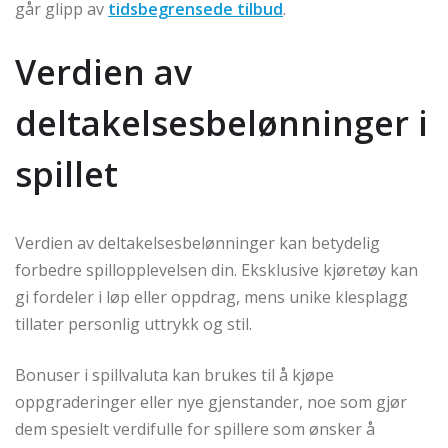
går glipp av
tidsbegrensede tilbud
.
Verdien av
deltakelsesbelønninger i
spillet
Verdien av deltakelsesbelønninger kan betydelig
forbedre spillopplevelsen din. Eksklusive kjøretøy kan
gi fordeler i løp eller oppdrag, mens unike klesplagg
tillater personlig uttrykk og stil.
Bonuser i spillvaluta kan brukes til å kjøpe
oppgraderinger eller nye gjenstander, noe som gjør
dem spesielt verdifulle for spillere som ønsker å