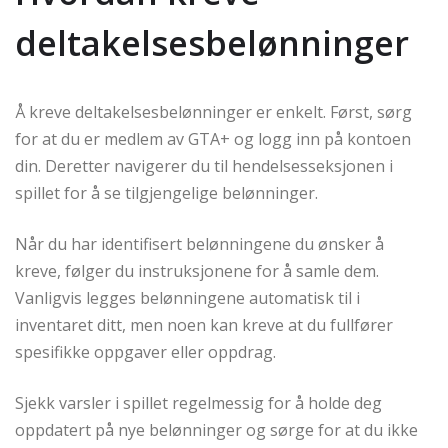
deltakelsesbelønninger
Å kreve deltakelsesbelønninger er enkelt. Først, sørg
for at du er medlem av GTA+ og logg inn på kontoen
din. Deretter navigerer du til hendelsesseksjonen i
spillet for å se tilgjengelige belønninger.
Når du har identifisert belønningene du ønsker å
kreve, følger du instruksjonene for å samle dem.
Vanligvis legges belønningene automatisk til i
inventaret ditt, men noen kan kreve at du fullfører
spesifikke oppgaver eller oppdrag.
Sjekk varsler i spillet regelmessig for å holde deg
oppdatert på nye belønninger og sørge for at du ikke