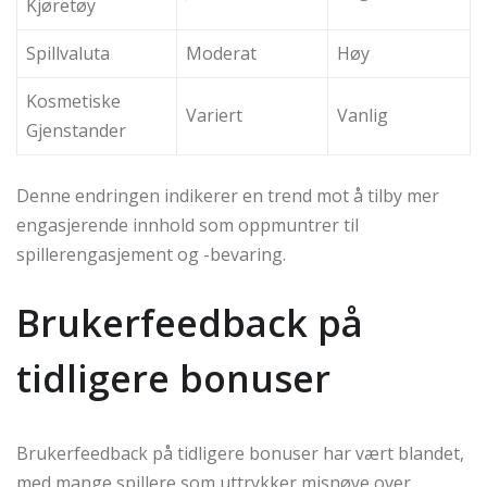
Kjøretøy
Spillvaluta
Moderat
Høy
Kosmetiske
Variert
Vanlig
Gjenstander
Denne endringen indikerer en trend mot å tilby mer
engasjerende innhold som oppmuntrer til
spillerengasjement og -bevaring.
Brukerfeedback på
tidligere bonuser
Brukerfeedback på tidligere bonuser har vært blandet,
med mange spillere som uttrykker misnøye over