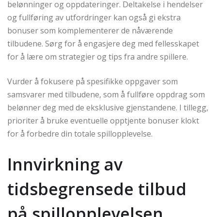
belønninger og oppdateringer. Deltakelse i hendelser
og fullføring av utfordringer kan også gi ekstra
bonuser som komplementerer de nåværende
tilbudene. Sørg for å engasjere deg med fellesskapet
for å lære om strategier og tips fra andre spillere.
Vurder å fokusere på spesifikke oppgaver som
samsvarer med tilbudene, som å fullføre oppdrag som
belønner deg med de eksklusive gjenstandene. I tillegg,
prioriter å bruke eventuelle opptjente bonuser klokt
for å forbedre din totale spillopplevelse.
Innvirkning av
tidsbegrensede tilbud
på spillopplevelsen